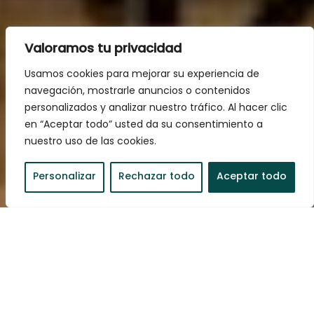
Valoramos tu privacidad
Usamos cookies para mejorar su experiencia de
navegación, mostrarle anuncios o contenidos
personalizados y analizar nuestro tráfico. Al hacer clic
en “Aceptar todo” usted da su consentimiento a
nuestro uso de las cookies.
Personalizar
Rechazar todo
Aceptar todo
Reserva ara
L'apartament Vall d'Ingla se situa a la planta baixa de la
nostra finca i és un espai de disseny de 65 metres
quadrats. En aquest apartament trobaràs un
increïble i
ampli menjador cantoner
equipat amb xemeneia.