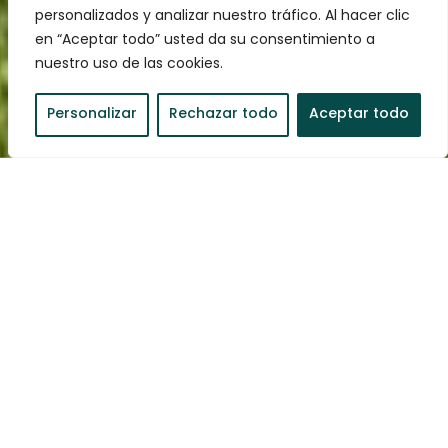
personalizados y analizar nuestro tráfico. Al hacer clic
en “Aceptar todo” usted da su consentimiento a
nuestro uso de las cookies.
Personalizar
Rechazar todo
Aceptar todo
Reserva ara
Puigmal és una àmplia casa que ofereix la privadesa i les
comoditats necessàries per convertir-la en el lloc
perfecte per desconnectar de la rutina, gaudir en família
i connectar amb la natura. Té una mida de 100 metres
quadrats i un
jardí de 60 metres quadrats
que gaudeix
d'unes
vistes de somni a la impressionant Serra del
Cadí
, en un ambient íntim i amb molta privadesa. La
casa té accés al jardí des de diversos punts i una
xemeneia tradicional molt acollidora al menjador. A més,
ofereix una
zona H₂O
, un espai d'aigua amb banyera i
sauna,
ideal per relaxar-se i descansar
després d'un