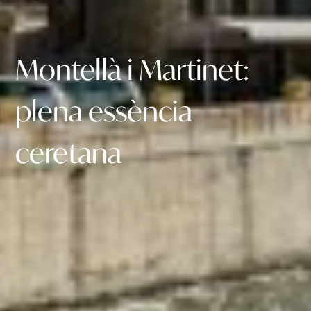
Montellà
i
Martinet:
plena
essència
ceretana